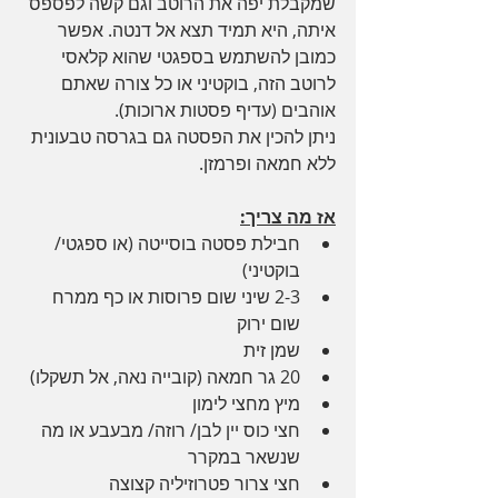
שמקבלת יפה את הרוטב וגם קשה לפספס 
איתה, היא תמיד תצא אל דנטה. אפשר 
כמובן להשתמש בספגטי שהוא קלאסי 
לרוטב הזה, בוקטיני או כל צורה שאתם 
אוהבים (עדיף פסטות ארוכות). 
ניתן להכין את הפסטה גם בגרסה טבעונית 
ללא חמאה ופרמזן. 
אז מה צריך:
חבילת פסטה בוסייטה (או ספגטי/ 
בוקטיני)
2-3 שיני שום פרוסות או כף ממרח 
שום ירוק
שמן זית
20 גר חמאה (קובייה נאה, אל תשקלו)
מיץ מחצי לימון
חצי כוס יין לבן/ רוזה/ מבעבע או מה 
שנשאר במקרר
חצי צרור פטרוזיליה קצוצה