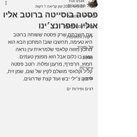
Yuli Izsak
לכל המתכונים
23 ביוני 2023
זמן קריאה 1 דקות
פסטה בוסייטה ברוטב אליו
אפייה וקינוחים
אוליו ופפרונצ׳ינו
ממרחים ודיפים
אם חשבתם שרק פסטה ששוחה ברוטב 
ירקות ותוספות
היא טעימה, תחשבו שוב! המתכון הבא הוא 
קל ומהיר
מתכון מזווה קלאסי שלמראית עין נראה 
שאין בו כלום אבל הוא מפוצץ טעמים. 
פסטה
חמוץ, חרפרף, מרענן ומלוח. רוטב פסטה 
עיקריות
קליל וקלאסי מושלם לקיץ של שום, שמן זית, 
מרקים
לימון, צ׳ילי יבש ועוד קצת שדרוגים.
דגים ופירות ים