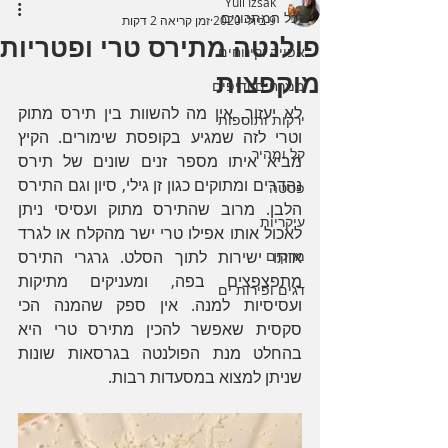
Yuli Izsak
לכל המתכונים
9 ביולי 2020
זמן קריאה 2 דקות
פולנטה מתירס טרי ופטריות
אפייה וקינוחים
מוקפצות
ממרחים ודיפים
לא יעזור, אין מה להשוות בין תירס מתוק 
ירקות ותוספות
וטרי לזה שמגיע בקופסת שימורים. הקיץ 
קל ומהיר
מביא איתו מספר זנים שונים של תירס 
נהדרים ומתוקים כגון זן גילי, סיון וגם התירס 
פסטה
הלבן. מרוב שהתירס מתוק ועסיסי ניתן 
עיקריות
לאכול אותו אפילו טרי ישר מהקלח או לגרד 
מרקים
אותו ישירות לתוך הסלט. גרגרי התירס 
מתפצפצים בפה, ומעניקים מתיקות 
דגים ופירות ים
ועסיסיות למנה. אין ספק שהמנה הכי 
סקסית שאפשר להכין מתירס טרי היא 
בהחלט מנת הפולנטה בגרסאות שונות 
שניתן למצוא במסעדות רבות. 