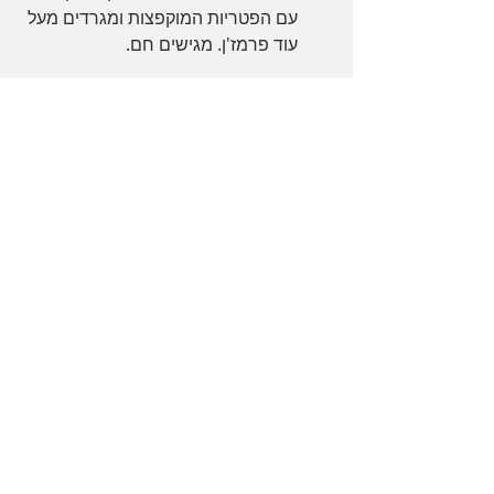
עם הפטריות המוקפצות ומגרדים מעל 
עוד פרמז'ן. מגישים חם.
ניתן להגיש גם עם אספרגוס חלוט/ צלוי 
בעונה, פילה של דג לבן אם רוצים להפוך 
את המנה לעקרית או להוסיף תרד מאודה 