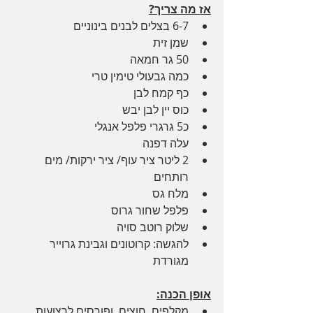
אז מה צריך?
6-7 בצלים לבנים בינוניים
שמן זית
50 גר חמאה
כמה גבעולי טימין טרי
כף קמח לבן
כוס יין לבן יבש
כ5 גרגרי פלפל אנגלי
עלה דפנה
2 ליטר ציר עוף/ ציר ירקות/ מים 
רותחים
מלח גס
פלפל שחור גרוס
שלוק רוטב סויה
להגשה: קרוטונים וגבינת גרוייר 
מגורדת
אופן הכנה:
מקלפים, חוצים, ופורסים לרצועות 