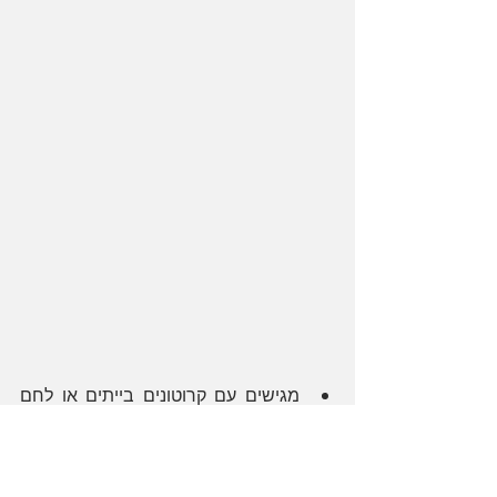
מגישים עם קרוטונים בייתים או לחם 
טוב ומגרדים מעל גבינת גרוייר 
שוויצרית (כל גבינה קשה יכולה 
להתאים).