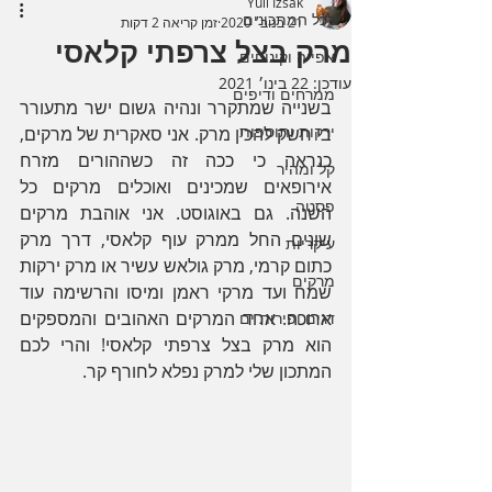
Yuli Izsak
לכל המתכונים
21 בנוב׳ 2020
זמן קריאה 2 דקות
מרק בצל צרפתי קלאסי
אפייה וקינוחים
עודכן:
22 בינו׳ 2021
ממרחים ודיפים
בשנייה שמתקרר ונהיה גשום ישר מתעורר 
ירקות ותוספות
בי חשק להכין מרק. אני סאקרית של מרקים, 
כנראה כי ככה זה כשההורים מזרח 
קל ומהיר
אירופאים שמכינים ואוכלים מרקים כל 
פסטה
השנה. גם באוגוסט. אני אוהבת מרקים 
שונים החל ממרק עוף קלאסי, דרך מרק 
עיקריות
כתום קרמי, מרק גולאש עשיר או מרק ירקות 
מרקים
שמח ועד מרקי ראמן ומיסו והרשימה עוד 
ארוכה. אחד המרקים האהובים והמספקים 
דגים ופירות ים
הוא מרק בצל צרפתי קלאסי! והרי לכם 
המתכון שלי למרק נפלא לחורף קר.