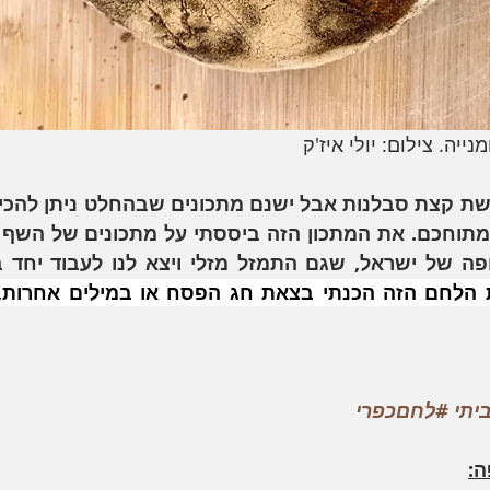
ייה. צילום: יולי איז'ק
יתי
#לחםכפרי
ה: