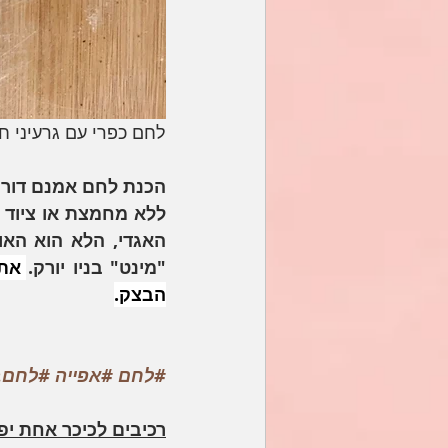
לחם כפרי עם גרעיני חמנ
"מינט" בניו יורק. 
הבצק.
#לחם
#אפייה
#לחםב
רכיבים לכיכר אחת יפ