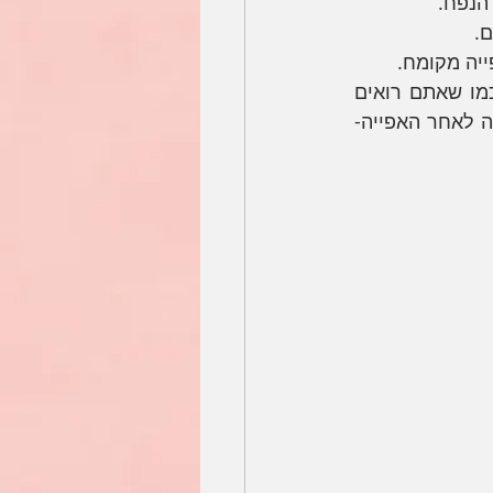
הנפח. 
יה מקומח.
נחרוץ את הבצק עם סכין חדה בנחישות ומהירות (תהיו פחות פחדנים ממני כמו שאתם רואים 
בתמונה- הססנות ניכרת) על מנת שהבצק יוכל לתפוח יפה וכן לתת לו צורה יפה לאחר האפייה- 