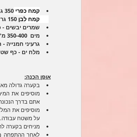
קמח כפרי 
350 גר' (מומלץ של שטיבל)
קמח לבן 
150 גר' 
שמרים יבשים - 
מים  350-400 מ"ל 
גרעיני חמנייה - 
מלח ים - כף שט
אופן הכנה:
בקערה גדולה מאחד
אתם בדרך הנכונה.
על משטח עבודה. 
מניחים בקערה לה