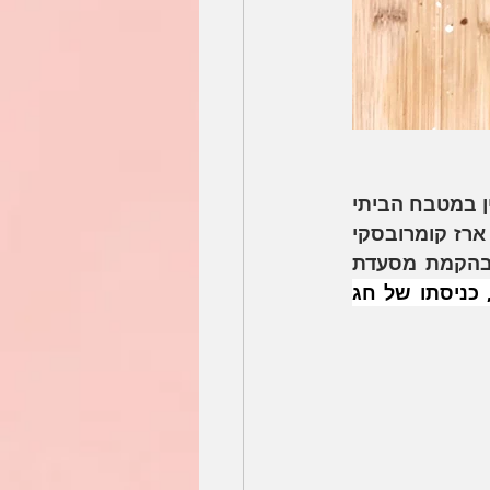
הכנת לחם אמנם דורשת קצת סבלנות אבל ישנם מתכונים שבהחלט ניתן להכין במטבח הביתי 
ללא מחמצת או ציוד מתוחכם. את המתכון הזה ביססתי על מתכונים של השף ארז קומרובסקי 
האגדי, הלא הוא האופה של ישראל, שגם התמזל מזלי ויצא לנו לעבוד יחד בהקמת מסעדת 
את הלחם הזה הכנתי בצאת חג הפסח או במילים אחרות, כניסתו של חג 