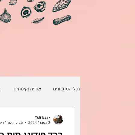
לכל המתכונים
אפייה וקינוחים
מ
דגים ופירות ים
Yuli Izsak
2 בפבר׳ 2024
זמן קריאה 1 דקות
ברד פודינג תות ב