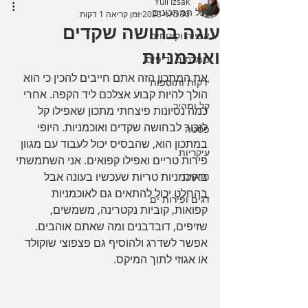
Yuli Izsak
לכל המתכונים
30 ביוני 2023
זמן קריאה 1 דקות
עוגה בחושה שקדים
אפייה וקינוחים
ואוכמניות
ממרחים ודיפים
את המתכון הזה אתם חייבים להכין כי הוא 
ירקות ותוספות
הולך להיות קבוע אצלכם ליד הקפה. אחרי 
קל ומהיר
כמה נסיונות פיצחתי מתכון שאפילו קל 
לזכור לבחושה שקדים ואוכמניות. היופי 
פסטה
במתכון הוא, שהבסיס יכול לעבוד עם מגוון 
עיקריות
פירות טריים ואפילו קפואים. אני השתמשתי 
מרקים
באוכמניות טריות שעכשיו בעונה אבל 
בהחלט יכול להתאים גם לאוכמניות 
דגים ופירות ים
קפואות, קוביות נקטרינה, משמשים, 
שזיפים, דובדבנים ומה שאתם אוהבים. 
אפשר לשדרג ולהוסיף גם פצפוצי שוקולד 
או אגוזי לתוך המיקס.