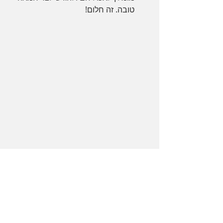
טובה. זה חלום!
רוצים עוד רעיונות ושילובים? תנסו 
להחליף את הצ׳דר בפקורינו ואת 
החרדל בפלפל שחור גרוס והרי לכם 