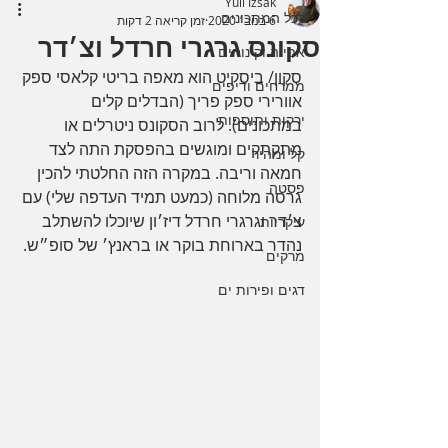
Yuli Izsak
לכל המתכונים
6 בנוב׳ 2020
זמן קריאה 2 דקות
סקונס גרגרי חרדל וצ׳דר
אפייה וקינוחים
סקון/ ביסקיט הוא מאפה בריטי קלאסי ספק 
ממרחים ודיפים
אוורירי ספק פריך (הבדלים קלים 
ירקות ותוספות
במתכונים). לרוב הסקונס ניטרלים או 
מתקתקים ומוגשים בהפסקת התה לצד 
קל ומהיר
חמאה וריבה. במקרה הזה החלטתי להכין 
פסטה
גרסה מלוחה (כמעט תמיד העדפה שלי) עם 
צ׳דר וגרגרי חרדל דיז׳ון שיוכלו להשתלב 
עיקריות
נהדר בארוחת בוקר או בראנץ׳ של סופ״ש.
מרקים
דגים ופירות ים